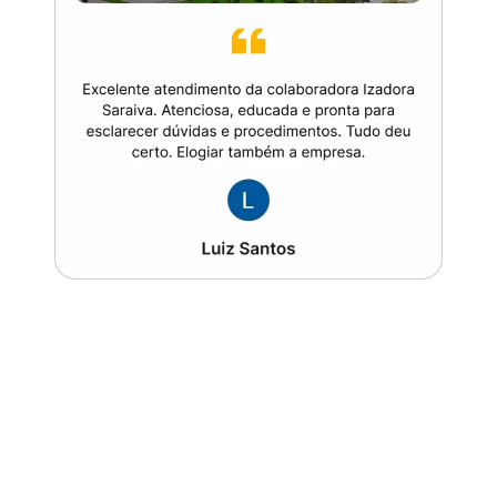
Avaliação geral sobre
o LCbank